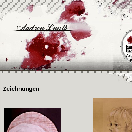
Ku
Le
Arb
P
Zeichnungen